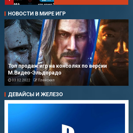
НОВОСТИ В МИРЕ ИГР
Облачный гейминг —
GFN.RU
3
Domino’s Pizza — cкидка
Genshin Impact — рабочие промокоды в
38%
феврале 2022 года
03.02.2022
Плейскил
1
ДЕВАЙСЫ И ЖЕЛЕЗО