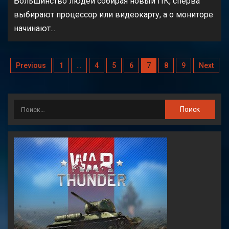
Большинство людей собирая новый ПК, сперва
выбирают процессор или видеокарту, а о мониторе
начинают...
Previous
1
…
4
5
6
7
8
9
Next