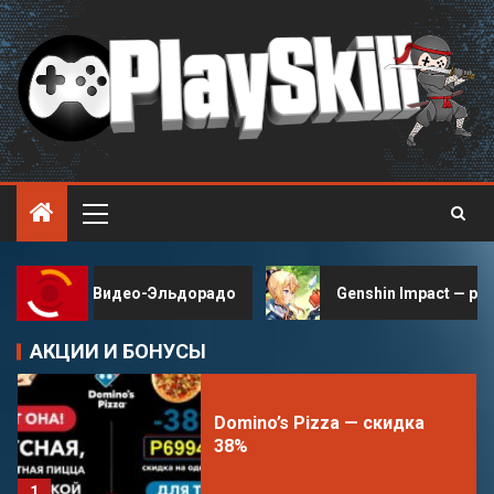
Облачный гейминг —
GFN.RU
3
Domino’s Pizza — cкидка
38%
.Видео-Эльдорадо
Genshin Impact — рабочие промо
1
АКЦИИ И БОНУСЫ
Онлайн-кинотеатр ivi
2