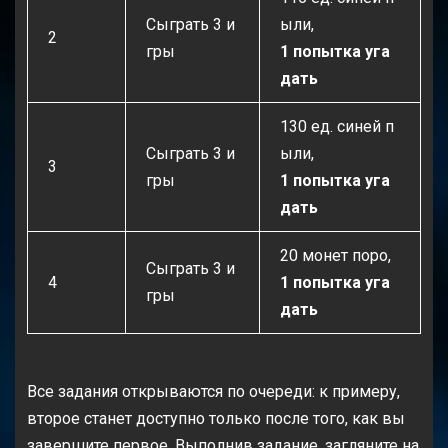
Сыграть 3 и
ыли,
2
гры
1 попытка уга
дать
130 ед. синей п
Сыграть 3 и
ыли,
3
гры
1 попытка уга
дать
20 монет поро,
Сыграть 3 и
4
1 попытка уга
гры
дать
Все задания открываются по очереди: к примеру,
второе станет доступно только после того, как вы
завершите первое. Выполнив задание, загляните на