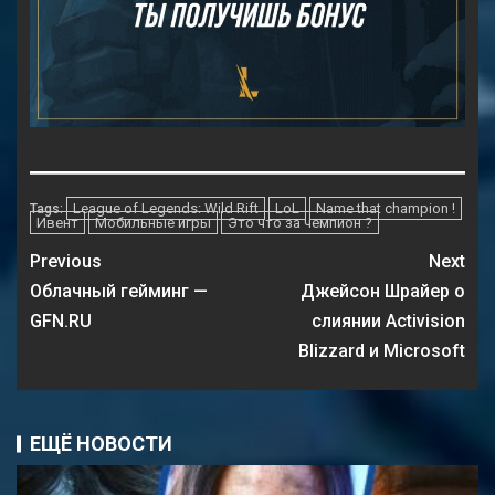
League of Legends: Wild Rift
LoL
Name that champion !
Tags:
Ивент
Мобильные игры
Это что за чемпион ?
Previous
Next
Облачный гейминг —
Джейсон Шрайер о
GFN.RU
слиянии Activision
Blizzard и Microsoft
ЕЩЁ НОВОСТИ