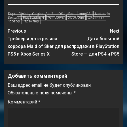
Divinity: Original Sin 2
iOS
iPad
macOS
Nintendo
Tags:
Switch
PlayStation 4
Windows
Xbox One
дивинити
обзор
трейлер
Previous
Next
Трейлер и дата релиза
Дата большой
хоррора Maid of Sker для
распродажи в PlayStation
PS5 и Xbox Series X
Store — для PS4 и PS5
Добавить комментарий
Ваш адрес email не будет опубликован.
Обязательные поля помечены
*
Комментарий
*