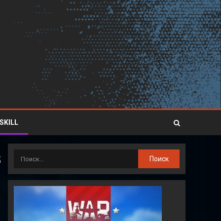
SKILL
B
)