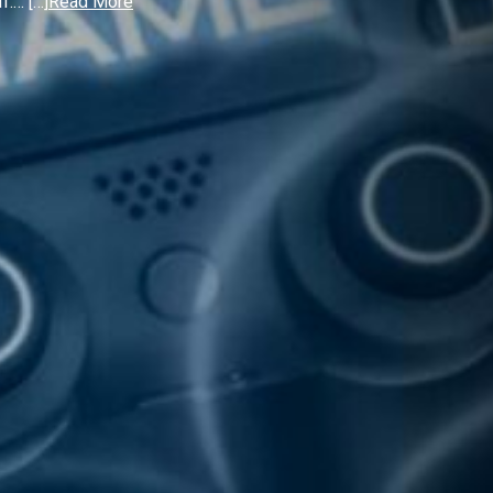
.… […]
Read More