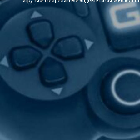
игру, все пострелизные апдейты и свежий контент